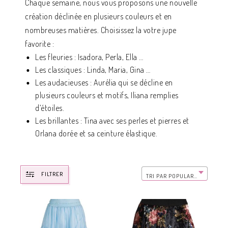
Chaque semaine, nous vous proposons une nouvelle
création déclinée en plusieurs couleurs et en
nombreuses matières. Choisissez la votre jupe
favorite :
Les fleuries :
Isadora
,
Perla
,
Ella
…
Les classiques :
Linda
,
Maria
,
Gina
…
Les audacieuses :
Aurélia
qui se décline en
plusieurs couleurs et motifs,
Iliana
remplies
d’étoiles.
Les brillantes :
Tina
avec ses perles et pierres et
Orlana
dorée et sa ceinture élastique.
FILTRER
TRI PAR POPULARITÉ