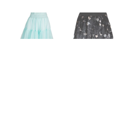
LES JUPES
LES JUPES
ZOEY
KANEL
75.90
€
48.90
€
CHOIX DES OPTIONS
CHOIX DES OPTIONS