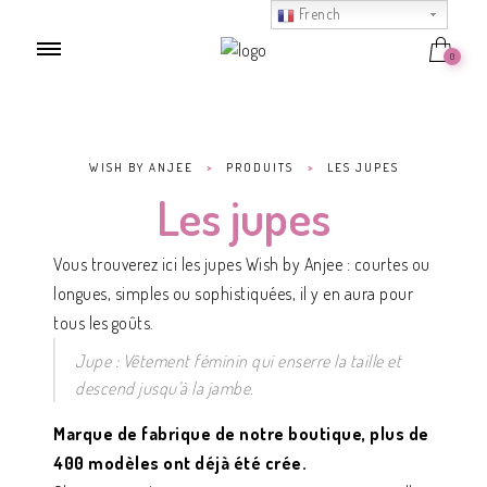
French
0
WISH BY ANJEE
>
PRODUITS
>
LES JUPES
Les jupes
Vous trouverez ici les jupes Wish by Anjee : courtes ou
longues, simples ou sophistiquées, il y en aura pour
tous les goûts.
Jupe : Vêtement féminin qui enserre la taille et
descend jusqu’à la jambe.
Marque de fabrique de notre boutique, plus de
400 modèles ont déjà été crée.