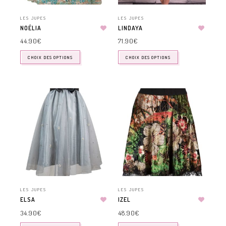
LES JUPES
LES JUPES
NOÉLIA
LINDAYA
44.90
€
71.90
€
CHOIX DES OPTIONS
CHOIX DES OPTIONS
LES JUPES
LES JUPES
ELSA
IZEL
34.90
€
48.90
€