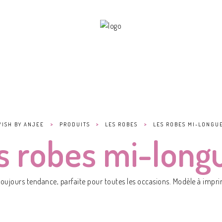
>
>
>
WISH BY ANJEE
PRODUITS
LES ROBES
LES ROBES MI-LONGU
s robes mi-long
toujours tendance, parfaite pour toutes les occasions. Modèle à impri