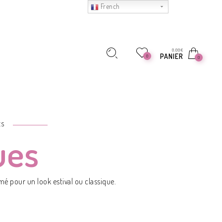
French
0.00
€
PANIER
0
0
ES
ues
mé pour un look estival ou classique.