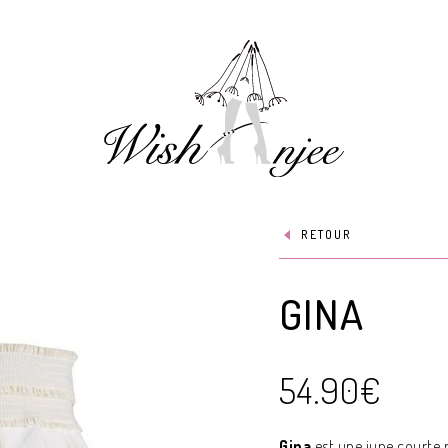
RETOUR
GINA
54.90
€
Gina
est une jupe courte 