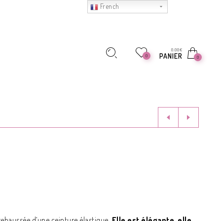
French
0.00
€
PANIER
0
0
rehaussée d’une ceinture élastique.
Elle est élégante, elle