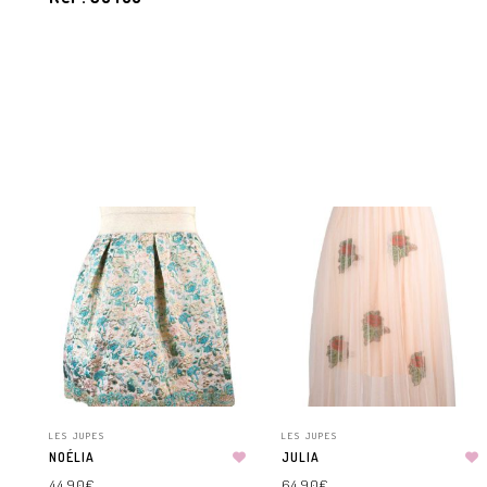
LES JUPES
LES JUPES
NOÉLIA
JULIA
44.90
€
64.90
€