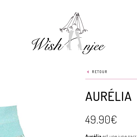
RETOUR
AURÉLIA
49.90
€
Aurélia
est une jupe nacré