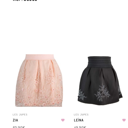
LES JUPES
LES JUPES
ZIA
LEÏNA
65.90
€
49.90
€