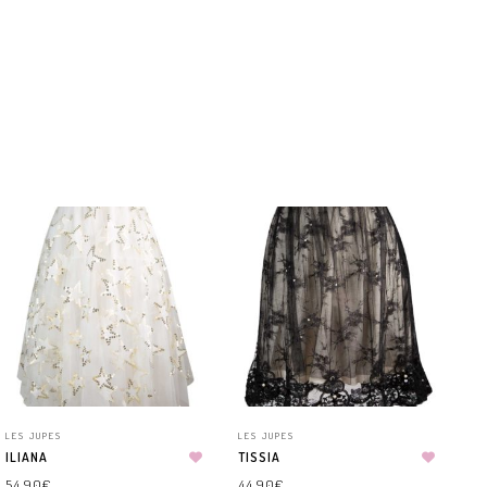
LES JUPES
LES JUPES
ILIANA
TISSIA
54.90
€
44.90
€