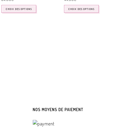
CHOIX DES OPTIONS
CHOIX DES OPTIONS
LE
E
54
NOS MOYENS DE PAIEMENT