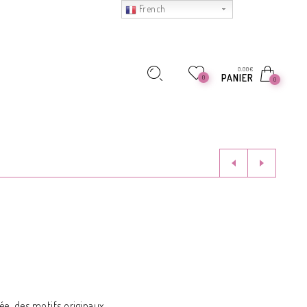
French
0.00
€
PANIER
0
0
e, des motifs originaux.