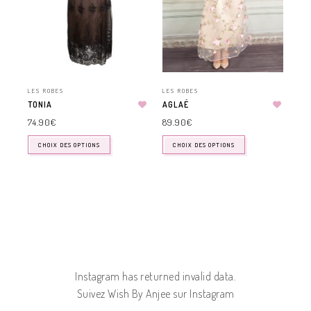
LES ROBES
LES ROBES
TONIA
AGLAÉ
74.90
€
89.90
€
CHOIX DES OPTIONS
CHOIX DES OPTIONS
Instagram has returned invalid data.
Suivez Wish By Anjee sur Instagram