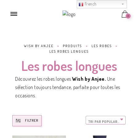
French
0
WISH BY ANJEE
>
PRODUITS
>
LES ROBES
>
LES ROBES LONGUES
Les robes longues
Découvrez les robes longues
Wish by Anjee.
Une
sélection toujours tendance, parfaite pour toutes les
occasions.
FILTRER
TRI PAR POPULARITÉ