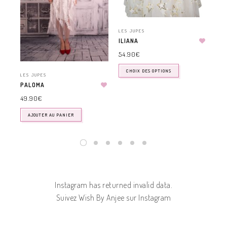
LES JUPES
LES
ILIANA
MÉ
54.90
€
45
CHOIX DES OPTIONS
LES JUPES
PALOMA
49.90
€
AJOUTER AU PANIER
Instagram has returned invalid data.
Suivez Wish By Anjee sur Instagram