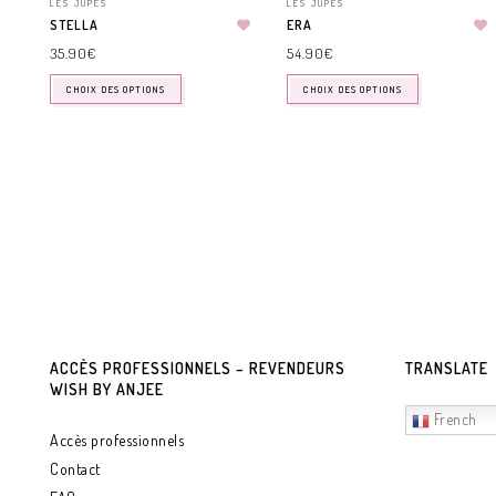
LES JUPES
LES JUPES
STELLA
ERA
35.90
€
54.90
€
CHOIX DES OPTIONS
CHOIX DES OPTIONS
ACCÈS PROFESSIONNELS – REVENDEURS
TRANSLATE
WISH BY ANJEE
French
Accès professionnels
Contact