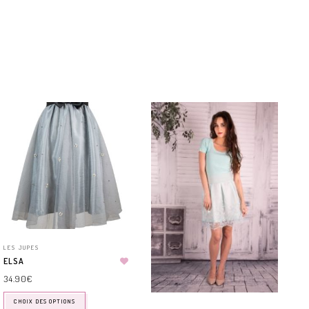
LES JUPES
ELSA
34.90
€
CHOIX DES OPTIONS