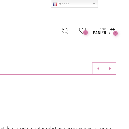
French
0.00
€
PANIER
0
0
 et doré argenté, ceinture élastique, tissu imprimé. le bas de la