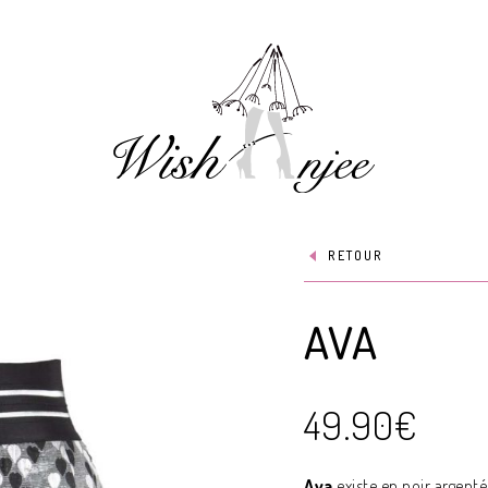
RETOUR
AVA
49.90
€
Ava
existe en noir argenté