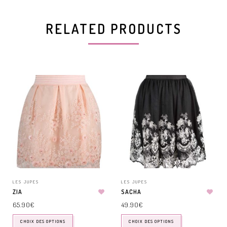
RELATED PRODUCTS
LES JUPES
LES JUPES
ZIA
SACHA
65.90
€
49.90
€
CHOIX DES OPTIONS
CHOIX DES OPTIONS